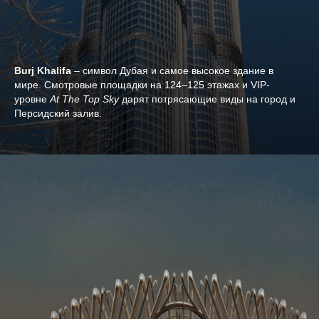
Burj Khalifa
– символ Дубая и самое высокое здание в
мире. Смотровые площадки на 124–125 этажах и VIP-
уровне
At The Top Sky
дарят потрясающие виды на город и
Персидский залив.